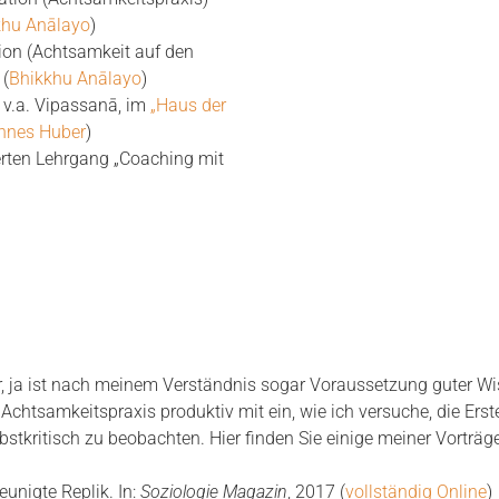
khu Anālayo
)
ion (Achtsamkeit auf den
 (
Bhikkhu Anālayo
)
 v.a. Vipassanā, im
„Haus der
nnes Huber
)
ierten Lehrgang „Coaching mit
, ja ist nach meinem Verständnis sogar Voraussetzung guter Wis
er Achtsamkeitspraxis produktiv mit ein, wie ich versuche, die E
bstkritisch zu beobachten. Hier finden Sie einige meiner Vortr
unigte Replik. In:
Soziologie Magazin
, 2017 (
vollständig Online
)