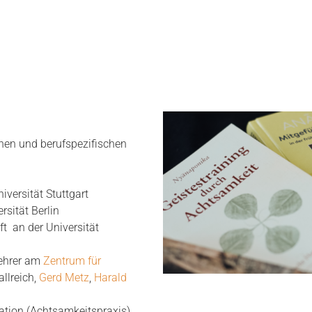
onen und berufspezifischen
iversität Stuttgart
rsität Berlin
ft an der Universität
ehrer am
Zentrum für
llreich,
Gerd Metz
,
Harald
tion (Achtsamkeitspraxis)