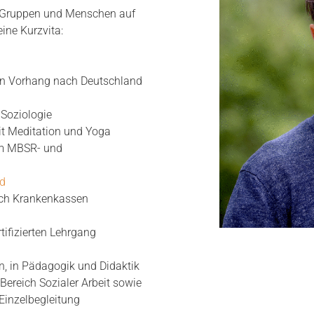
le Gruppen und Menschen auf
ine Kurzvita:
nen Vorhang nach Deutschland
Soziologie
it Meditation und Yoga
um MBSR- und
d
urch Krankenkassen
rtifizierten Lehrgang
n, in Pädagogik und Didaktik
ereich Sozialer Arbeit sowie
Einzelbegleitung